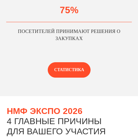
Платите меньше — получаете
быстрый возврат инвестиций.
75%
2
ПОСЕТИТЕЛЕЙ ПРИНИМАЮТ РЕШЕНИЯ О
ЗАКУПКАХ
ГОДОВАЯ БАЗА
ЗА 4 ДНЯ
За время выставки вы соберете от 200
до 1000+ прямых контактов
СТАТИСТИКА
профильных специалистов — итоговое
количество зависит от размера стенда
и числа менеджеров на нем.
3
ЦЕЛЕВАЯ
АУДИТОРИЯ
80% аудитории НМФ ЭКСПО приходят с