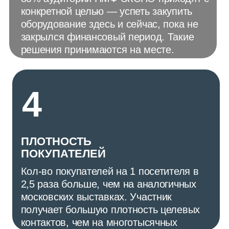
Ведь именно ваше участие делает
выставку по-настоящему живой:
здесь встречаются не просто
компании, а люди, объединённые
общим делом и стремлением
развиваться.
НМФ ЭКСПО, организованная нашим
Союзом, — это место встречи
лидеров станкоинструментальной
отрасли. Здесь показывают
передовое оборудование, здесь
рождаются партнёрства и
обмениваются опытом. Это живая,
рабочая площадка, где в атмосфере
профессионализма и дружеского
общения договариваются о
главном и находят новых партнёров.
С каждым годом мы растём,
становимся профессиональнее, и я
уверен: наша выставка — лучшее
пространство для вашего развития и
поиска новых возможностей.