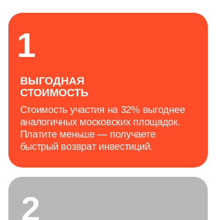
конкретной целью — успеть закупить
оборудование здесь и сейчас, пока не
закрылся финансовый период. Такие
решения принимаются на месте.
4
ПЛОТНОСТЬ
ПОКУПАТЕЛЕЙ
Кол-во покупателей на 1 посетителя в
2,5 раза больше, чем на аналогичных
московских выставках. Участник
получает большую плотность целевых
контактов, чем на многотысячных
выставках.