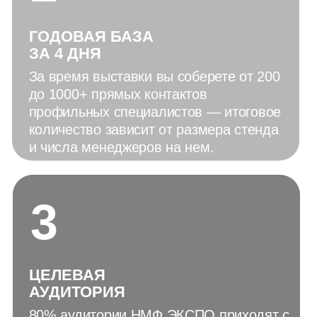
ПАВЕЛ БЕЛИКОВ
Председатель Правления
НСПОИМ
«
У
важаемые коллеги, партнёры,
друзья!
От имени Национального союза
производителей и поставщиков
металлообрабатывающего
оборудования и инструмента
приглашаю вас на 4‑ю выставку НМФ
ЭКСПО 2026 — проект, который мы
создаём вместе с вами и для вас.