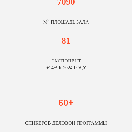
7090
2
М
ПЛОЩАДЬ ЗАЛА
81
НМФ ЭКСПО 2026
ЭКСПОНЕНТ
4 ГЛАВНЫЕ ПРИЧИНЫ
+14% К 2024 ГОДУ
ДЛЯ ВАШЕГО УЧАСТИЯ
1
60+
ВЫГОДНАЯ
СТОИМОСТЬ
Стоимость участия на 32% выгоднее
СПИКЕРОВ ДЕЛОВОЙ ПРОГРАММЫ
аналогичных московских площадок.